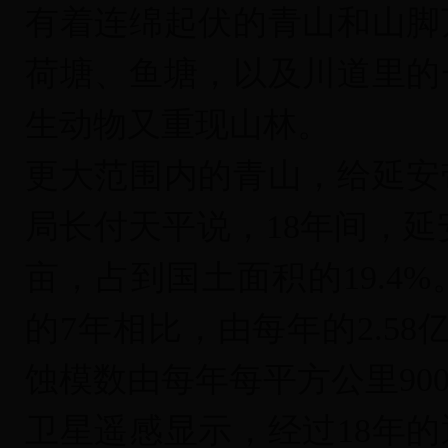
有着连绵起伏的青山和山脚
荷塘、鱼塘，以及川道里的
生动物又重现山林。
更大范围内的青山，给延安
局长付天平说，18年间，延安
亩，占到国土面积的19.4
的7年相比，由每年的2.58
蚀模数由每年每平方公里9000
卫星遥感显示，经过18年