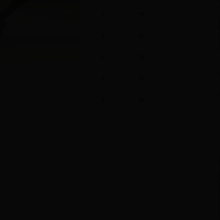
住
行
游
购
娱